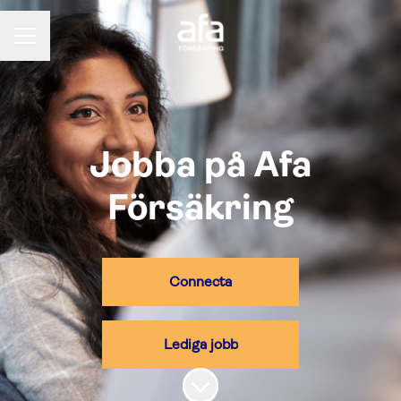
KARRIÄRMENY
Jobba på Afa
Försäkring
Connecta
Lediga jobb
Skrolla för mer innehåll