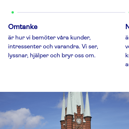
Omtanke
N
är hur vi bemöter våra kunder,
ä
intressenter och varandra. Vi ser,
v
lyssnar, hjälper och bryr oss om.
k
a